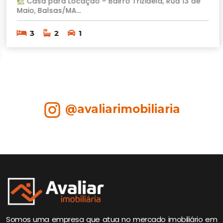
Casa para Locação – Bairro Trizidela, Rua 13 de
Maio, Balsas/MA...
3
2
1
@avaliarimobiliaria
Somos uma empresa que atua no mercado imobiliário em