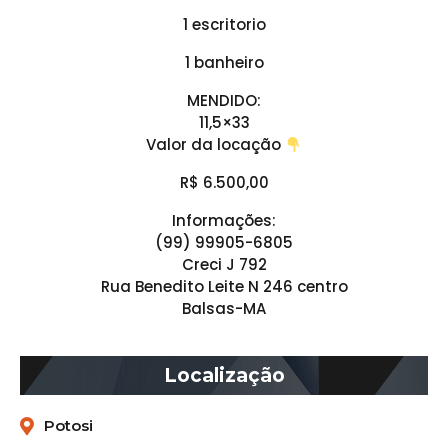
1 escritorio
1 banheiro
MENDIDO:
11,5×33
Valor da locação
R$ 6.500,00
Informações:
(99) 99905-6805
Creci J 792
Rua Benedito Leite N 246 centro
Balsas-MA
Localização
Potosi